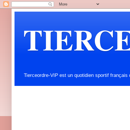
TIERC
Tierceordre-VIP est un quotidien sportif français 